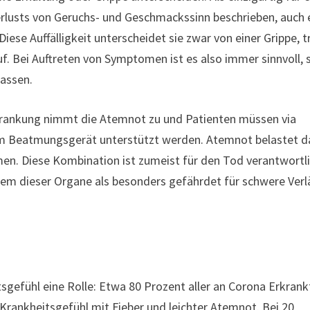
rlusts von Geruchs- und Geschmackssinn beschrieben, auch 
e Auffälligkeit unterscheidet sie zwar von einer Grippe, tr
f. Bei Auftreten von Symptomen ist es also immer sinnvoll, 
lassen.
rkrankung nimmt die Atemnot zu und Patienten müssen via
m Beatmungsgerät unterstützt werden. Atemnot belastet d
en. Diese Kombination ist zumeist für den Tod verantwortl
em dieser Organe als besonders gefährdet für schwere Verl
tsgefühl eine Rolle: Etwa 80 Prozent aller an Corona Erkran
rankheitsgefühl mit Fieber und leichter Atemnot. Bei 20