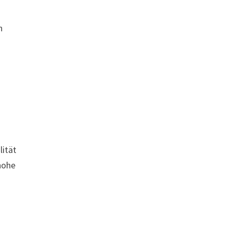
n
r
lität
 hohe