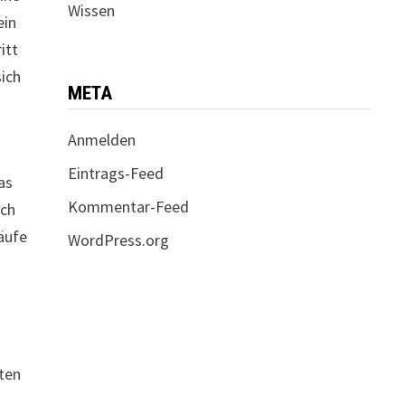
Wissen
ein
itt
sich
META
Anmelden
Eintrags-Feed
as
Kommentar-Feed
ich
äufe
WordPress.org
kten