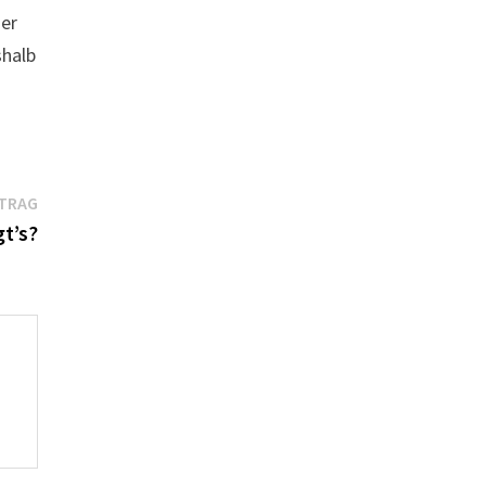
der
shalb
Nächster
ITRAG
Beitrag:
t’s?