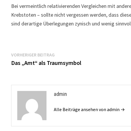
Bei vermeintlich relativierenden Vergleichen mit ander
Krebstoten – sollte nicht vergessen werden, dass die
sind derartige Überlegungen zynisch und wenig sinnvoll
Beitragsnavigation
Vorheriger
VORHERIGER BEITRAG
Beitrag:
Das „Amt“ als Traumsymbol
admin
Alle Beiträge ansehen von admin →