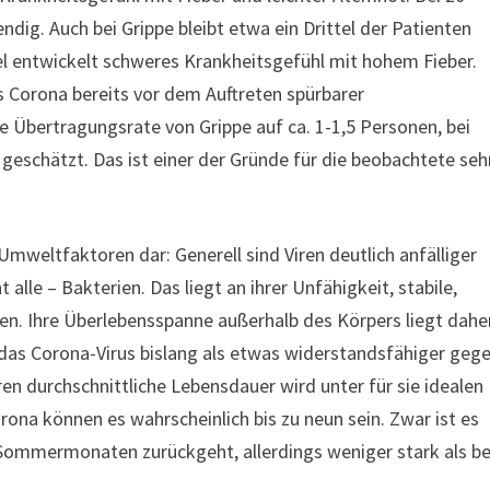
ig. Auch bei Grippe bleibt etwa ein Drittel der Patienten
el entwickelt schweres Krankheitsgefühl mit hohem Fieber.
ss Corona bereits vor dem Auftreten spürbarer
 Übertragungsrate von Grippe auf ca. 1-1,5 Personen, bei
geschätzt. Das ist einer der Gründe für die beobachtete seh
Umweltfaktoren dar: Generell sind Viren deutlich anfälliger
lle – Bakterien. Das liegt an ihrer Unfähigkeit, stabile,
en. Ihre Überlebensspanne außerhalb des Körpers liegt dahe
 das Corona-Virus bislang als etwas widerstandsfähiger geg
ren durchschnittliche Lebensdauer wird unter für sie idealen
na können es wahrscheinlich bis zu neun sein. Zwar ist es
 Sommermonaten zurückgeht, allerdings weniger stark als be